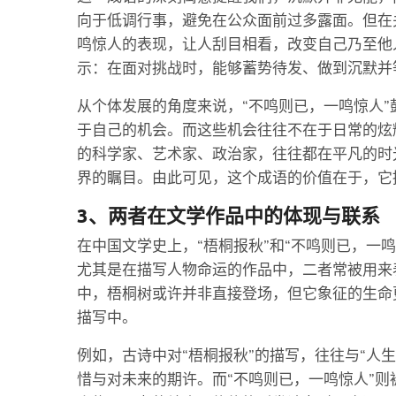
向于低调行事，避免在公众面前过多露面。但在
鸣惊人的表现，让人刮目相看，改变自己乃至他
示：在面对挑战时，能够蓄势待发、做到沉默并
从个体发展的角度来说，“不鸣则已，一鸣惊人
于自己的机会。而这些机会往往不在于日常的炫
的科学家、艺术家、政治家，往往都在平凡的时
界的瞩目。由此可见，这个成语的价值在于，它
3、两者在文学作品中的体现与联系
在中国文学史上，“梧桐报秋”和“不鸣则已，一
尤其是在描写人物命运的作品中，二者常被用来
中，梧桐树或许并非直接登场，但它象征的生命
描写中。
例如，古诗中对“梧桐报秋”的描写，往往与“人
惜与对未来的期许。而“不鸣则已，一鸣惊人”