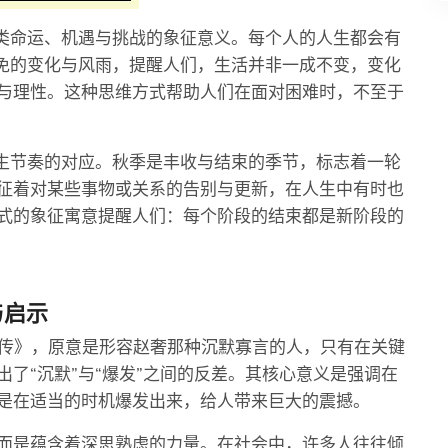
人类命运、机遇与挑战的象征意义。每个人的人生都会有
避免的变化与风雨，提醒人们，生活并非一成不变，变化
与理性。这种思维方式帮助人们在面对困难时，不至于
人生节奏的对应。秋季是丰收与结束的季节，标志着一轮
征着对某些事物或关系的告别与更新，在人生中有时也
式的象征寓意提醒人们：每个阶段的结束都是新阶段的
与启示
列传》，原意是形容赵奢那种沉默寡言的人，只有在关键
了“沉默”与“爆发”之间的反差。其核心意义是强调在
是在适当的时机爆发出来，给人带来巨大的震撼。
而是蕴含着深思熟虑的力量。在社会中，许多人往往倾