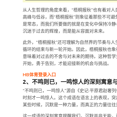
从人生哲理的角度来看，“梧桐报秋”也有着对
高峰与低谷，而“梧桐报秋”则象征着那些不可
是常态，而我们所要做的就是在变化中保持冷静
沉迷于过去的辉煌，而是能从容面对未来。
此外，“梧桐报秋”还可理解为自然界的节奏与
循环的结束与新一轮开始。因此，梧桐报秋也象
意味着对过去的不舍与对未来的期待。这种哲学
开始，勇于告别，才能迎接新的机会与挑战。
HB体育登录入口
2、不鸣则已，一鸣惊人的深刻寓意
“不鸣则已，一鸣惊人”源自《史记·平原君赵奢
时刻才一鸣惊人。这个成语在语言上的表现，突出
某些时候，沉默是一种力量，而真正的力量往往
这一成语的深刻寓意提醒我们，沉默并非无能，