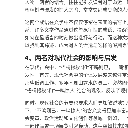
人物。两者的结合，往往能引发读者对于命运、
梧桐树与爆发的惊人之鸣，常常交织成复杂的人
这两个成语在文学中不仅仅停留在表面的描写上
系。许多文学作品通过这些象征性的成语，提醒
如何在最适当的时刻做出选择与行动。而这种文
以找到其踪迹，成为对人类命运与选择的深刻思
4、两者对现代社会的影响与启发
在现代社会中，“梧桐报秋”和“不鸣则已，一鸣
发性。首先，现代社会中的个体发展越来越注重
那些低调工作、多年不显山露水的员工，突然因
“梧桐报秋”和“一鸣惊人”结合的现象，反映了
同时，现代社会的节奏也要求人们更加敏锐地抓
下，“不鸣则已，一鸣惊人”的含义变得更加丰
会变革、政治运动和文化创作等领域。例如，一
一部作品或一场展览引起轰动，这种突如其来的