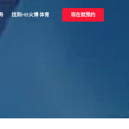
务
找到HB火博·体育
现在就预约