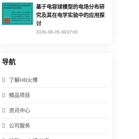
基于电容球模型的电场分布研
究及其在电学实验中的应用探
讨
2026-08-05 06:07:00
导航
了解HB火博
精品项目
资讯中心
公司服务