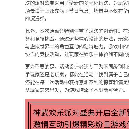
次的派对盛典采用了全新的多元化玩法，为玩家
场景设计上都充满了节日气息，场景中不仅有华
的沉浸感。
此外，本次活动还特别注重了玩法的创新性。在
务和竞技挑战。通过这些精心设计的玩法，玩家
与虚拟世界中的角色互动的独特魅力。游戏中的
协作的竞技活动，让玩家在娱乐中体验到不同的
更为重要的是，活动设计者还专门为不同级别和
手玩家还是老玩家，都能在活动中找到属于自己
还能在每一次活动中获得意想不到的惊喜和满足
从玩家需求出发，为游戏增添了不少新鲜活力。