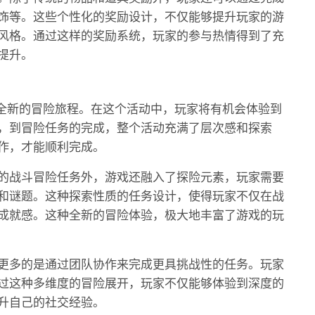
饰等。这些个性化的奖励设计，不仅能够提升玩家的游
风格。通过这样的奖励系统，玩家的参与热情得到了充
提升。
次全新的冒险旅程。在这个活动中，玩家将有机会体验到
，到冒险任务的完成，整个活动充满了层次感和探索
作，才能顺利完成。
的战斗冒险任务外，游戏还融入了探险元素，玩家需要
和谜题。这种探索性质的任务设计，使得玩家不仅在战
成就感。这种全新的冒险体验，极大地丰富了游戏的玩
更多的是通过团队协作来完成更具挑战性的任务。玩家
过这种多维度的冒险展开，玩家不仅能够体验到深度的
升自己的社交经验。