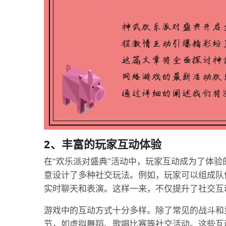
2、丰富的玩家互动体验
在“欢乐派对盛典”活动中，玩家互动成为了体
意设计了多种社交玩法。例如，玩家可以组成队
实时聊天和表演。这样一来，不仅提升了社交互
游戏中的互动方式十分多样。除了常见的战斗和
节，如虚拟舞蹈、歌唱比赛等社交活动。这些互