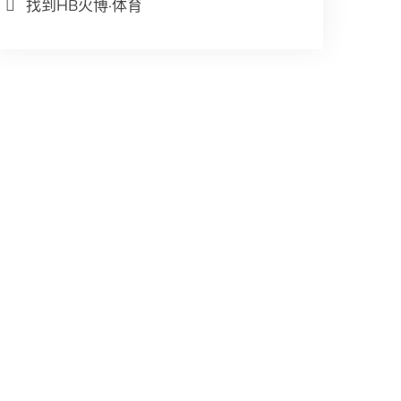
找到HB火博·体育