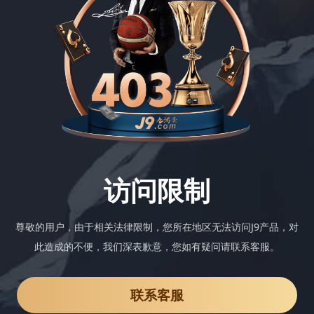
访问限制
尊敬的用户，由于相关法律限制，您所在地区无法访问J9产品，对
此造成的不便，我们深表歉意，您如有疑问请联系客服。
联系客服