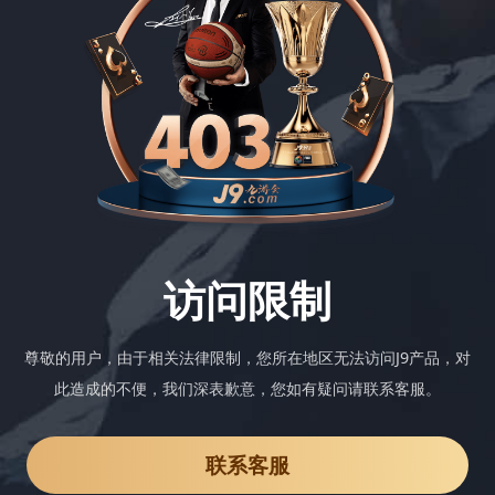
访问限制
尊敬的用户，由于相关法律限制，您所在地区无法访问J9产品，对
此造成的不便，我们深表歉意，您如有疑问请联系客服。
联系客服