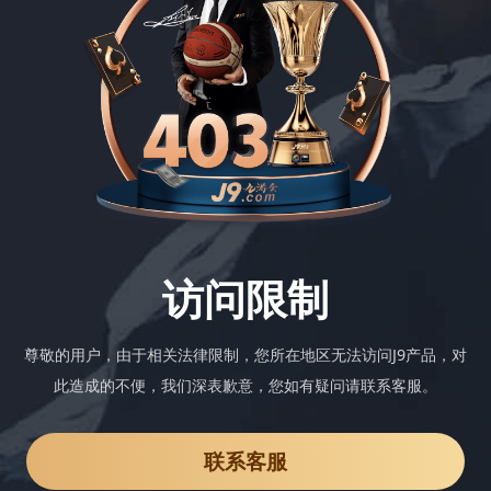
访问限制
尊敬的用户，由于相关法律限制，您所在地区无法访问J9产品，对
此造成的不便，我们深表歉意，您如有疑问请联系客服。
联系客服