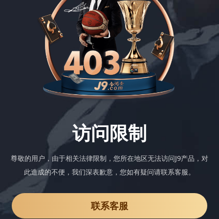
访问限制
尊敬的用户，由于相关法律限制，您所在地区无法访问J9产品，对
此造成的不便，我们深表歉意，您如有疑问请联系客服。
联系客服