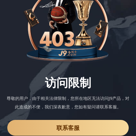
访问限制
尊敬的用户，由于相关法律限制，您所在地区无法访问J9产品，对
此造成的不便，我们深表歉意，您如有疑问请联系客服。
联系客服