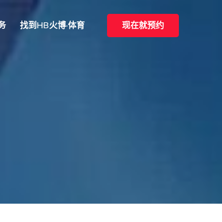
务
找到HB火博·体育
现在就预约