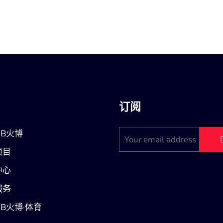
订阅
B火博
项目
中心
服务
B火博·体育