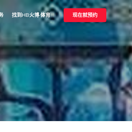
务
找到HB火博·体育
现在就预约