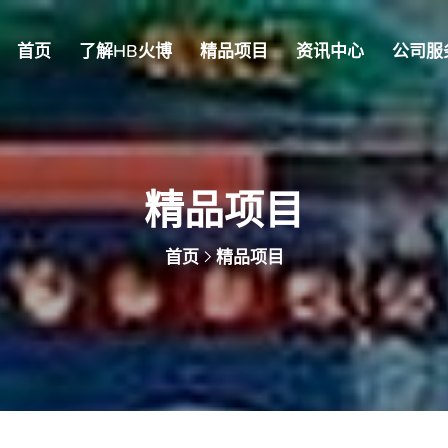
首页
了解HB火博
精品项目
资讯中心
公司服
精品项目
首页
精品项目