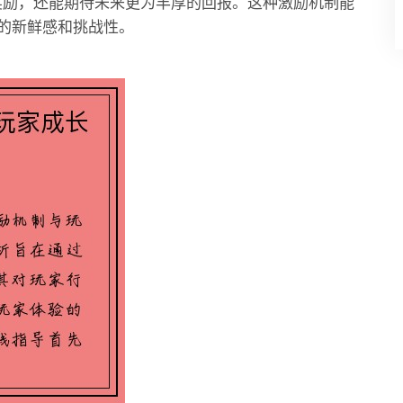
奖励，还能期待未来更为丰厚的回报。这种激励机制能
的新鲜感和挑战性。