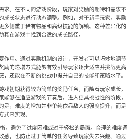
需求。在不同的游戏阶段，玩家对奖励的期待和需求不
的成长状态进行动态调整。例如，对于新手玩家，奖励
更多侧重于稀有物品和高级技能的解锁。这种差异化的
助其在游戏中找到合适的成长路径。
要作用。通过奖励机制的设计，开发者可以巧妙地调节
奖励的递增方式能够有效引导玩家逐步适应并挑战更高
感，还能在不断的挑战中提升自己的技能和策略水平。
游戏初期获得较为简单的奖励任务，而随着玩家成长，
家能够在适应游戏的节奏后，进入更具挑战性的阶段，
的是，难度的增加并非单纯依靠敌人的强度提升，而是
方式来实现。
平衡，避免了过度困难或过于轻松的局面。合理的难度调
败感，也防止过于简单的任务导致玩家失去兴趣。通过