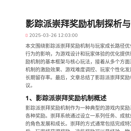
影踪派崇拜奖励机制探析与
2025-03-26 12:03:00
本文围绕影踪派崇拜奖励机制与玩家成长路径优
行为的影响，为游戏设计和玩家体验的优化提供
励机制的基本框架与核心玩法，接着从多个方面
机制的激励效果、游戏难度调控、玩家个性化发
长期留存率。最后，文章总结了影踪派崇拜奖励
议。
1、影踪派崇拜奖励机制概述
影踪派崇拜奖励机制作为一种典型的游戏内奖励
各种奖励。崇拜系统通过设立一系列任务、成就
的角色发展和成长。崇拜的方式通常包括完成特