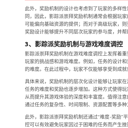
此外，奖励机制的设计也考虑到了玩家的多样性
同，因此，影踪派崇拜奖励机制通常会根据玩家
可能偏向基础资源的提供；而对于高级玩家，则
奖励设计能够提升不同层次玩家的参与度，并帮
3、影踪派奖励机制与游戏难度调控
影踪派崇拜奖励机制在游戏难度调控上发挥着重
玩家的挑战感和游戏难度。例如，任务的设计和
的难度。在此过程中，玩家不仅能够享受到成就
具体来说，奖励机制的层次化设计能够让玩家在
任务的难度和奖励也逐步增加。这种方式使得玩
从而提升其游戏体验的深度和丰富度。值得注意
通过任务的复杂性、时间限制、资源配置等多种
此外，影踪派崇拜奖励机制还通过“难度-奖励”
控可以有效避免玩家因过于困难的任务而产生挫