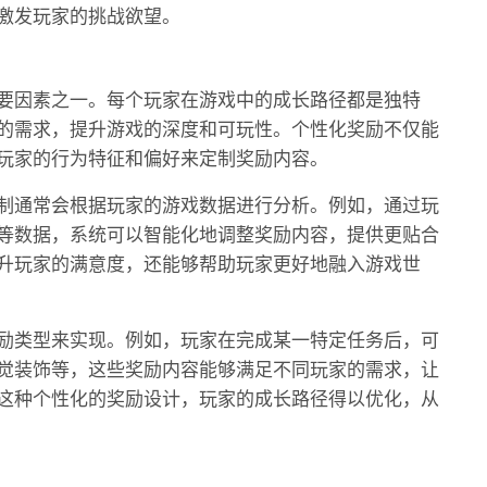
激发玩家的挑战欲望。
要因素之一。每个玩家在游戏中的成长路径都是独特
的需求，提升游戏的深度和可玩性。个性化奖励不仅能
玩家的行为特征和偏好来定制奖励内容。
制通常会根据玩家的游戏数据进行分析。例如，通过玩
等数据，系统可以智能化地调整奖励内容，提供更贴合
升玩家的满意度，还能够帮助玩家更好地融入游戏世
励类型来实现。例如，玩家在完成某一特定任务后，可
觉装饰等，这些奖励内容能够满足不同玩家的需求，让
这种个性化的奖励设计，玩家的成长路径得以优化，从