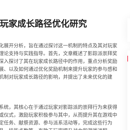
玩家成长路径优化研究
化展开分析，旨在通过探讨这一机制的特点及其对玩家
理论支持与实践指导。首先，文章概述了影踪派崇拜奖
深入探讨了其在玩家成长路径中的作用，重点分析奖励
展、以及如何通过优化奖励机制来提升玩家的参与感和
机制对玩家成长路径的影响，并提出了未来优化的建
系统，其核心在于通过玩家对影踪派的崇拜行为来获得
或仪式，激励玩家积极参与其中，从而提升其在游戏中
定任务、献祭资源、参与派系活动等，完成这些行为