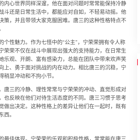
的内心世界同样深邃，他在面对问题时常常能保持冷静
战斗还是日常生活中，都能应对自如，不轻易动摇。他
决策，并且带领大家克服困难。唐三的这种性格特点不
。
的个性魅力。作为七怪中的“公主”，宁荣荣拥有令人称
宁荣荣不仅在战斗中展现出强大的支持能力，在日常生
她乐观、开朗、富有感染力，总能在团队中带来欢声笑
向上、勇于面对挑战的内在动力。相比唐三的沉稳，宁
得稍显冲动和不拘小节。
。唐三的冷静、理性常常与宁荣荣的冲动、直觉形成对
，也反映在他们对待生活态度的不同。唐三习惯于思考
觉做出决定。这种性格上的差异让他们在一起时，既有
东西。
的最佳体现。宁荣荣的乐观和积极性格，常常能在唐三