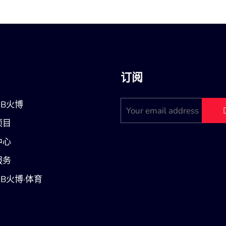
订阅
B火博
项目
中心
服务
B火博·体育