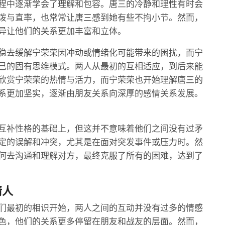
程中逐渐学会了理解和包容。唐三的冷静和理性有时会
泼与直率，也常常让唐三感到她有些不拘小节。然而，
异让他们的关系更加丰富和立体。
稳去缓解宁荣荣因冲动或情绪化可能带来的困扰，而宁
己的固有思维模式。两人从最初的互相适应，到后来能
欣赏宁荣荣的热情与活力，而宁荣荣也开始理解唐三的
系更加坚实，逐渐由朋友关系向深厚的感情关系发展。
互补性格的基础上，但这并不意味着他们之间没有过矛
定的误解和冲突，尤其是在面对突发事件或压力时。然
何去沟通和理解对方，最终克服了所有的困难，达到了
情人
们最初的相识开始，两人之间的互动并没有过多的情感
色，他们的关系更多停留在朋友和战友的层面。然而，