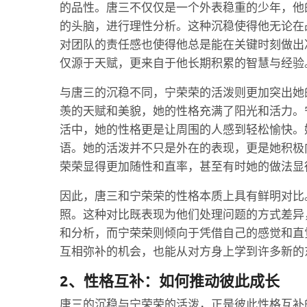
的品性。唐三不仅仅是一个外表稳重的少年，他
的头脑，进行理性分析。这种沉稳使得他无论在
对团队的责任感也使得他总是能在关键时刻做出
仅源于天赋，更来自于他长期积累的智慧与经验
与唐三的沉稳不同，宁荣荣的活泼则更加突出她
羡的天赋和美貌，她的性格充满了阳光和活力。
活中，她的性格更是让周围的人感到轻松愉快。
语。她的活泼并不只是外在的表现，更是她积极
荣荣显得更加随性和直率，甚至有时她的做法显
因此，唐三和宁荣荣的性格本质上具有鲜明对比
照。这种对比既表现为他们处理问题的方式差异
和分析，而宁荣荣则倾向于凭借自己的感觉和直
互相弥补的机会，也能从对方身上学到许多新的
2、性格互补：如何推动彼此成长
唐三的沉稳与宁荣荣的活泼，正是彼此性格互补