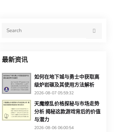
最新资讯
如何在地下城与勇士中获取高
级炉岩碳及其使用方法解析
2026-08-07 05:59:32
天魔缭乱价格探秘与市场走势
分析 揭秘这款游戏背后的价值
与潜力
2026-08-06 06:00:54