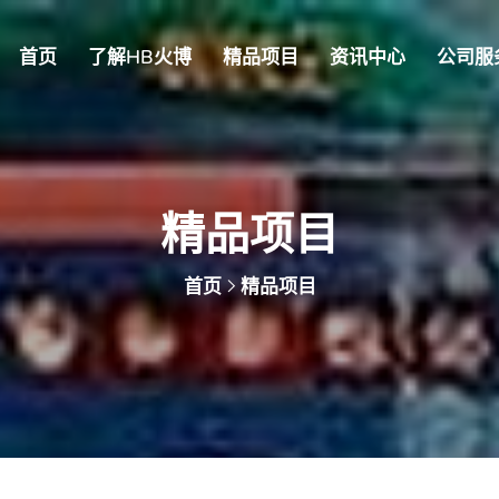
首页
了解HB火博
精品项目
资讯中心
公司服
精品项目
首页
精品项目