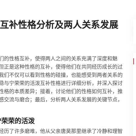
互补性格分析及两人关系发展
们的性格互补，使得两人之间的关系充满了深度和魅
但正是这种性格的互补，使得他们在共同经历成长的过
我们不仅可以看到性格的碰撞，也能感受到两者关系的
稳与宁荣荣的活泼互补性格进行详细分析，并深入探讨
性格的本质差异；接着，讨论他们的性格如何互补，推
感交流与磨合；最后，分析两人关系发展的关键节点，
宁荣荣的活泼
经历了许多磨难，他从父亲唐昊那里继承了冷静和理智