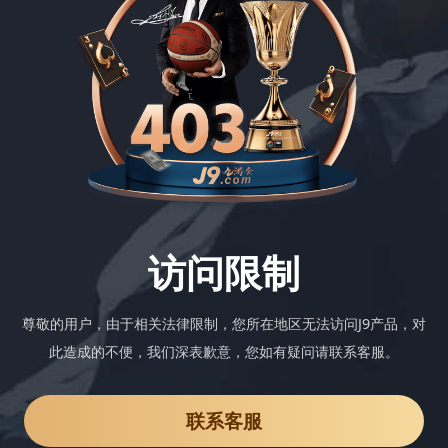
访问限制
尊敬的用户，由于相关法律限制，您所在地区无法访问J9产品，对
此造成的不便，我们深表歉意，您如有疑问请联系客服。
联系客服