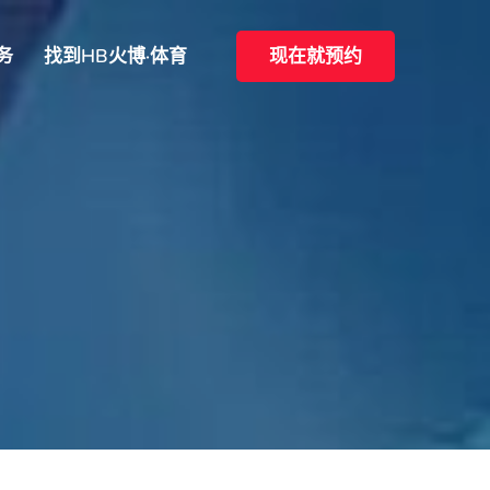
务
找到HB火博·体育
现在就预约