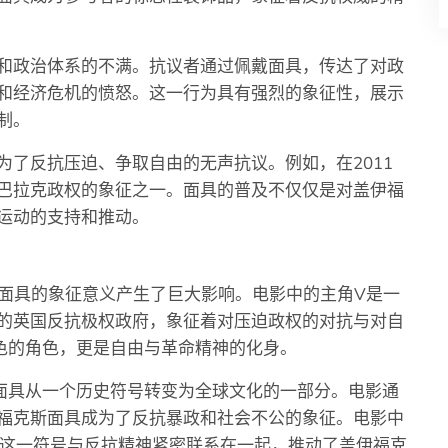
和政治体系的不满。抗议者通过佩戴面具，传达了对政
和经济危机的愤怒。这一行为具有强烈的象征性，展示
制。
了反抗压迫、争取自由的无声抗议。例如，在2011
巴拉克政权的象征之一。面具的普及不仅仅是对盖伊福
运动的支持和推动。
斯面具的象征意义产生了巨大影响。电影中的主角V是一
的英国反抗极权政府，象征着对压迫政权的对抗与对自
色的角色，更是自由与革命精神的化身。
面具从一个历史符号转变为全球文化的一部分。电影通
福克斯面具成为了反抗暴政和社会不公的象征。电影中
将这一符号与反抗精神紧密联系在一起，推动了盖伊福克