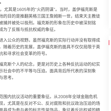
义
，尤其是1605年的“火药阴谋”。当时，盖伊福克斯是
他的目的是推翻英格兰国王詹姆斯一世，结束天主教徒
被捕并被处以极刑。福克斯的形象在历史中被深刻铭
成为了反叛与抵抗权威的象征。
进入公众的视野。虽然福克斯的实际行动并没有取得成
。随着历史的发展，盖伊福克斯的面具不仅仅局限于英
抗和寻求社会变革的符号。
福克斯个人的纪念，更是对历史上各种反抗运动的纪实
示社会中的不平等与压迫。面具背后所代表的深刻象
与思考。
围内抗议活动的重要象征。从2008年全球金融危机
现，尤其是在反对不公、反对腐败和抗议政治压迫的场
面具成为参与者的标志性装饰品，象征着反抗权威的精