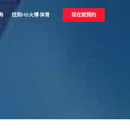
务
找到HB火博·体育
现在就预约